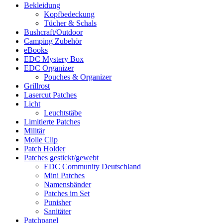
Bekleidung
Kopfbedeckung
Tücher & Schals
Bushcraft/Outdoor
Camping Zubehör
eBooks
EDC Mystery Box
EDC Organizer
Pouches & Organizer
Grillrost
Lasercut Patches
Licht
Leuchtstäbe
Limitierte Patches
Militär
Molle Clip
Patch Holder
Patches gestickt/gewebt
EDC Community Deutschland
Mini Patches
Namensbänder
Patches im Set
Punisher
Sanitäter
Patchpanel