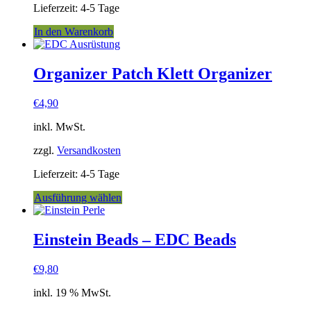
Lieferzeit:
4-5 Tage
In den Warenkorb
Organizer Patch Klett Organizer
€
4,90
inkl. MwSt.
zzgl.
Versandkosten
Lieferzeit:
4-5 Tage
Dieses
Ausführung wählen
Produkt
weist
mehrere
Einstein Beads – EDC Beads
Varianten
auf.
€
9,80
Die
Optionen
inkl. 19 % MwSt.
können
auf