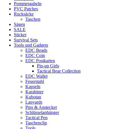
Pommesgabeln
PVC Patches
Rucksäcke
Taschen
Sägen
SALE
Sticker
Survival Sets
Tools und Gadgets
EDC Beads
EDC Coin
EDC Postkarten
Pin-up Girls
Tactical Bear Collection
EDC Wallet
Feuerstahl
Kapseln
Karabiner
Kubotan
Lanyards
Pins & Anstecker
Schlüsselanhänger
Tactical Pen
Taschenclip
Tools