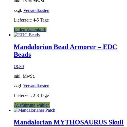
inkl. 19 % MwSt.
zzgl.
Versandkosten
Lieferzeit:
4-5 Tage
In den Warenkorb
Mandalorian Bead Armorer – EDC
Beads
€
9,80
inkl. MwSt.
zzgl.
Versandkosten
Lieferzeit:
2-3 Tage
Dieses
Ausführung wählen
Produkt
weist
mehrere
Mandalorian MYTHOSAURUS Skull
Varianten