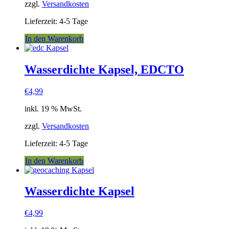
zzgl.
Versandkosten
der
Produktseite
Lieferzeit:
4-5 Tage
gewählt
werden
In den Warenkorb
Wasserdichte Kapsel, EDCTO
€
4,99
inkl. 19 % MwSt.
zzgl.
Versandkosten
Lieferzeit:
4-5 Tage
In den Warenkorb
Wasserdichte Kapsel
€
4,99