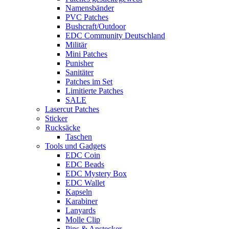
Namensbänder
PVC Patches
Bushcraft/Outdoor
EDC Community Deutschland
Militär
Mini Patches
Punisher
Sanitäter
Patches im Set
Limitierte Patches
SALE
Lasercut Patches
Sticker
Rucksäcke
Taschen
Tools und Gadgets
EDC Coin
EDC Beads
EDC Mystery Box
EDC Wallet
Kapseln
Karabiner
Lanyards
Molle Clip
Pins & Anstecker