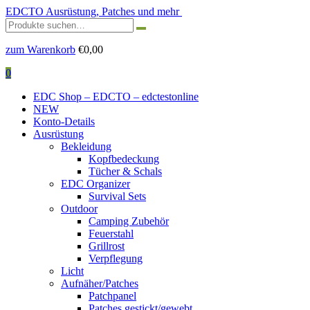
EDCTO
Ausrüstung, Patches und mehr
Suchen
nach:
zum Warenkorb
€
0,00
0
EDC Shop – EDCTO – edctestonline
NEW
Konto-Details
Ausrüstung
Bekleidung
Kopfbedeckung
Tücher & Schals
EDC Organizer
Survival Sets
Outdoor
Camping Zubehör
Feuerstahl
Grillrost
Verpflegung
Licht
Aufnäher/Patches
Patchpanel
Patches gestickt/gewebt