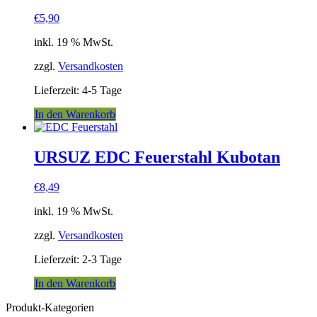
auf.
€
5,90
Die
Optionen
inkl. 19 % MwSt.
können
auf
zzgl.
Versandkosten
der
Produktseite
Lieferzeit:
4-5 Tage
gewählt
werden
In den Warenkorb
URSUZ EDC Feuerstahl Kubotan
€
8,49
inkl. 19 % MwSt.
zzgl.
Versandkosten
Lieferzeit:
2-3 Tage
In den Warenkorb
Produkt-Kategorien