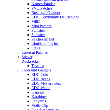
Namensbänder
PVC Patches
Bushcraft/Outdoor
EDC Community Deutschland
Militär
Mini Patches
Punisher
Sanitäter
Patches im Set
Limitierte Patches
SALE
Lasercut Patches
Sticker
Rucksäcke
Taschen
Tools und Gadgets
EDC Coin
EDC Beads
EDC Mystery Box
EDC Wallet
Kapseln
Karabiner
Lanyards
Molle Clip
Pins & Anstecker