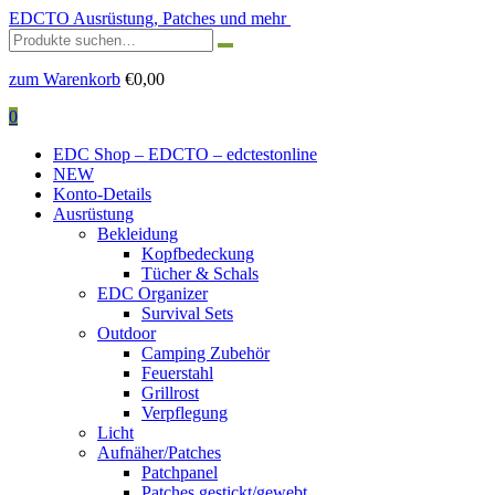
EDCTO
Ausrüstung, Patches und mehr
Suchen
nach:
zum Warenkorb
€
0,00
0
EDC Shop – EDCTO – edctestonline
NEW
Konto-Details
Ausrüstung
Bekleidung
Kopfbedeckung
Tücher & Schals
EDC Organizer
Survival Sets
Outdoor
Camping Zubehör
Feuerstahl
Grillrost
Verpflegung
Licht
Aufnäher/Patches
Patchpanel
Patches gestickt/gewebt