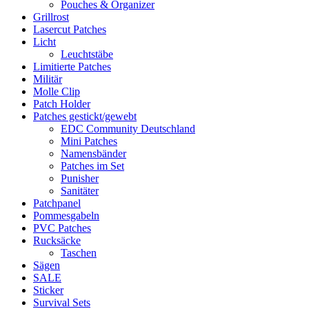
Pouches & Organizer
Grillrost
Lasercut Patches
Licht
Leuchtstäbe
Limitierte Patches
Militär
Molle Clip
Patch Holder
Patches gestickt/gewebt
EDC Community Deutschland
Mini Patches
Namensbänder
Patches im Set
Punisher
Sanitäter
Patchpanel
Pommesgabeln
PVC Patches
Rucksäcke
Taschen
Sägen
SALE
Sticker
Survival Sets