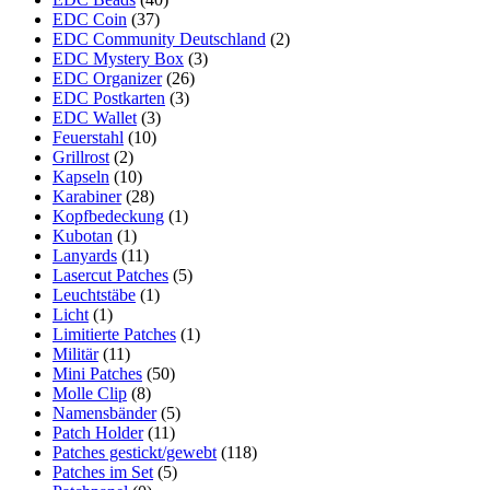
EDC Coin
(37)
EDC Community Deutschland
(2)
EDC Mystery Box
(3)
EDC Organizer
(26)
EDC Postkarten
(3)
EDC Wallet
(3)
Feuerstahl
(10)
Grillrost
(2)
Kapseln
(10)
Karabiner
(28)
Kopfbedeckung
(1)
Kubotan
(1)
Lanyards
(11)
Lasercut Patches
(5)
Leuchtstäbe
(1)
Licht
(1)
Limitierte Patches
(1)
Militär
(11)
Mini Patches
(50)
Molle Clip
(8)
Namensbänder
(5)
Patch Holder
(11)
Patches gestickt/gewebt
(118)
Patches im Set
(5)