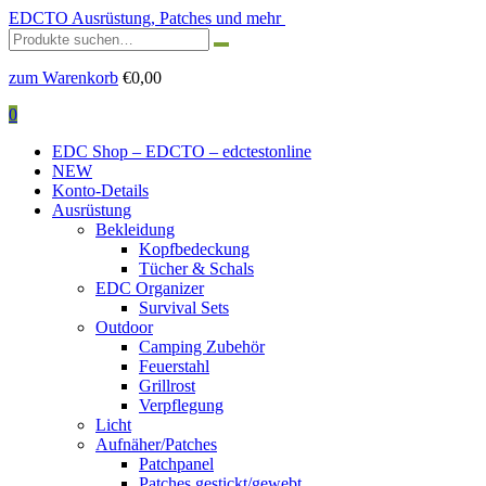
EDCTO
Ausrüstung, Patches und mehr
Suchen
nach:
zum Warenkorb
€
0,00
0
EDC Shop – EDCTO – edctestonline
NEW
Konto-Details
Ausrüstung
Bekleidung
Kopfbedeckung
Tücher & Schals
EDC Organizer
Survival Sets
Outdoor
Camping Zubehör
Feuerstahl
Grillrost
Verpflegung
Licht
Aufnäher/Patches
Patchpanel
Patches gestickt/gewebt