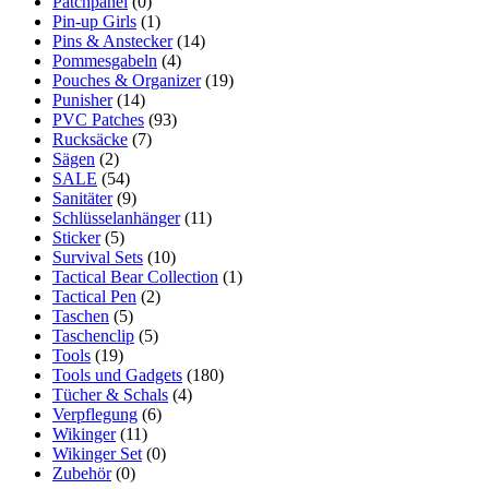
Patchpanel
(0)
Pin-up Girls
(1)
Pins & Anstecker
(14)
Pommesgabeln
(4)
Pouches & Organizer
(19)
Punisher
(14)
PVC Patches
(93)
Rucksäcke
(7)
Sägen
(2)
SALE
(54)
Sanitäter
(9)
Schlüsselanhänger
(11)
Sticker
(5)
Survival Sets
(10)
Tactical Bear Collection
(1)
Tactical Pen
(2)
Taschen
(5)
Taschenclip
(5)
Tools
(19)
Tools und Gadgets
(180)
Tücher & Schals
(4)
Verpflegung
(6)
Wikinger
(11)
Wikinger Set
(0)
Zubehör
(0)