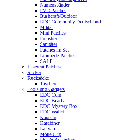
Namensbänder
PVC Patches
Bushcraft/Outdoor
EDC Community Deutschland
Militär
Mini Patches
Punisher
Sanitäter
Patches im Set
Limitierte Patches
SALE
Lasercut Patches
Sticker
Rucksäcke
Taschen
Tools und Gadgets
EDC Coin
EDC Beads
EDC Mystery Box
EDC Wallet
Kapseln
Karabiner
Lanyards
Molle Clip
Pins & Anstecker