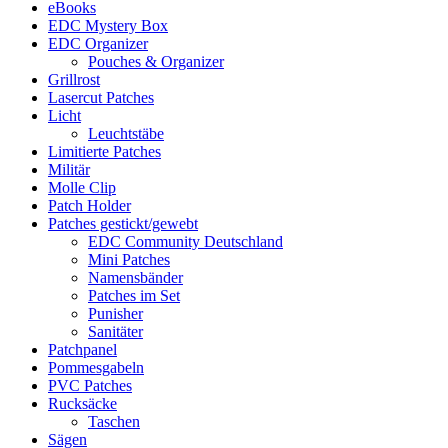
eBooks
EDC Mystery Box
EDC Organizer
Pouches & Organizer
Grillrost
Lasercut Patches
Licht
Leuchtstäbe
Limitierte Patches
Militär
Molle Clip
Patch Holder
Patches gestickt/gewebt
EDC Community Deutschland
Mini Patches
Namensbänder
Patches im Set
Punisher
Sanitäter
Patchpanel
Pommesgabeln
PVC Patches
Rucksäcke
Taschen
Sägen