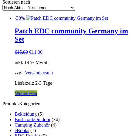
Sortieren nach
-30%
Patch EDC community Germany im
Set
Ursprünglicher
Aktueller
€
15,80
€
11,00
Preis
Preis
inkl. 19 % MwSt.
war:
ist:
€15,80
€11,00.
zzgl.
Versandkosten
Lieferzeit:
2-3 Tage
Weiterlesen
Produkt-Kategorien
Bekleidung
(5)
Bushcraft/Outdoor
(34)
Camping Zubehör
(4)
eBooks
(1)
EDC Beads
(40)