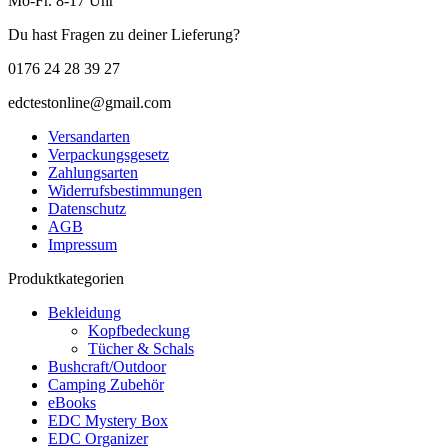
Mo-Fr. 8-17 Uhr
Du hast Fragen zu deiner Lieferung?
0176 24 28 39 27
edctestonline@gmail.com
Versandarten
Verpackungsgesetz
Zahlungsarten
Widerrufsbestimmungen
Datenschutz
AGB
Impressum
Produktkategorien
Bekleidung
Kopfbedeckung
Tücher & Schals
Bushcraft/Outdoor
Camping Zubehör
eBooks
EDC Mystery Box
EDC Organizer