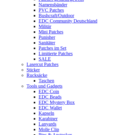
Namensbänder
PVC Patches
Bushcraft/Outdoor
EDC Community Deutschland
Militär
Mini Patches
Punisher
Sanitäter
Patches im Set
Limitierte Patches
SALE
Lasercut Patches
Sticker
Rucksäcke
Taschen
Tools und Gadgets
EDC Coin
EDC Beads
EDC Mystery Box
EDC Wallet
Kapseln
Karabiner
Lanyards
Molle Clip
Pins & Anstecker