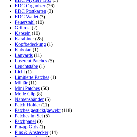
EDC Mystery Box
(3)
EDC Organizer
(26)
EDC Postkarten
(3)
EDC Wallet
(3)
Feuerstahl
(10)
Grillrost
(2)
Kapseln
(10)
Karabiner
(28)
Kopfbedeckung
(1)
Kubotan
(1)
Lanyards
(11)
Lasercut Patches
(5)
Leuchtstäbe
(1)
Licht
(1)
Limitierte Patches
(1)
Militär
(11)
Mini Patches
(50)
Molle Clip
(8)
Namensbänder
(5)
Patch Holder
(11)
Patches gestickt/gewebt
(118)
Patches im Set
(5)
Patchpanel
(0)
Pin-up Girls
(1)
Pins & Anstecker
(14)