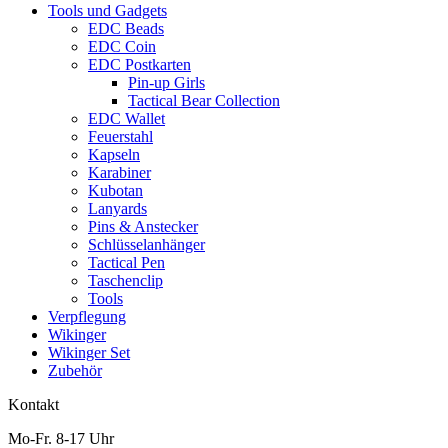
Tools und Gadgets
EDC Beads
EDC Coin
EDC Postkarten
Pin-up Girls
Tactical Bear Collection
EDC Wallet
Feuerstahl
Kapseln
Karabiner
Kubotan
Lanyards
Pins & Anstecker
Schlüsselanhänger
Tactical Pen
Taschenclip
Tools
Verpflegung
Wikinger
Wikinger Set
Zubehör
Kontakt
Mo-Fr. 8-17 Uhr