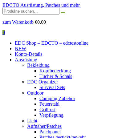
EDCTO
Ausrüstung, Patches und mehr
Suchen
nach:
zum Warenkorb
€
0,00
0
EDC Shop – EDCTO – edctestonline
NEW
Konto-Details
Ausrüstung
Bekleidung
Kopfbedeckung
Tücher & Schals
EDC Organizer
Survival Sets
Outdoor
Camping Zubehör
Feuerstahl
Grillrost
Verpflegung
Licht
Aufnäher/Patches
Patchpanel
Patches gestickt/gewebt