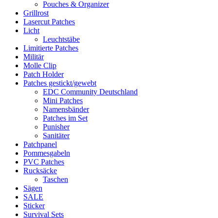
Pouches & Organizer
Grillrost
Lasercut Patches
Licht
Leuchtstäbe
Limitierte Patches
Militär
Molle Clip
Patch Holder
Patches gestickt/gewebt
EDC Community Deutschland
Mini Patches
Namensbänder
Patches im Set
Punisher
Sanitäter
Patchpanel
Pommesgabeln
PVC Patches
Rucksäcke
Taschen
Sägen
SALE
Sticker
Survival Sets