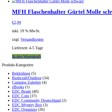
MFH Flaschenhalter Gürtel Molle sc
€
2,99
inkl. 19 % MwSt.
zzgl.
Versandkosten
Lieferzeit:
4-5 Tage
In den Warenkorb
Produkt-Kategorien
Bekleidung
(5)
Bushcraft/Outdoor
(34)
Camping Zubehör
(4)
eBooks
(1)
EDC Beads
(40)
EDC Coin
(37)
EDC Community Deutschland
(2)
EDC Mystery Box
(3)
EDC Organizer
(26)