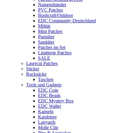
Namensbänder
PVC Patches
Bushcraft/Outdoor
EDC Community Deutschland
Militär
Mini Patches
Punisher
Sanitäter
Patches im Set
Limitierte Patches
SALE
Lasercut Patches
Sticker
Rucksäcke
Taschen
Tools und Gadgets
EDC Coin
EDC Beads
EDC Mystery Box
EDC Wallet
Kapseln
Karabiner
Lanyards
Molle Clip
Pins & Anstecker