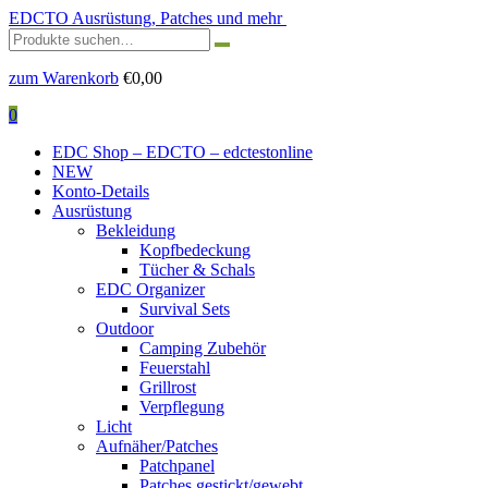
EDCTO
Ausrüstung, Patches und mehr
Suchen
nach:
zum Warenkorb
€
0,00
0
EDC Shop – EDCTO – edctestonline
NEW
Konto-Details
Ausrüstung
Bekleidung
Kopfbedeckung
Tücher & Schals
EDC Organizer
Survival Sets
Outdoor
Camping Zubehör
Feuerstahl
Grillrost
Verpflegung
Licht
Aufnäher/Patches
Patchpanel
Patches gestickt/gewebt