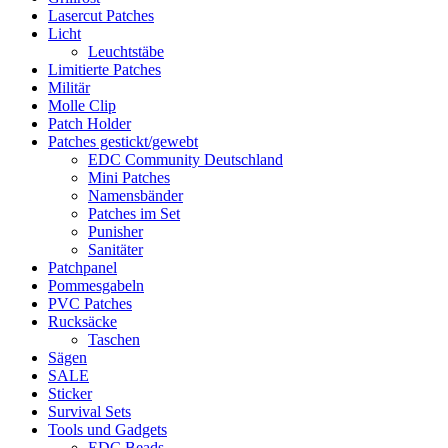
Lasercut Patches
Licht
Leuchtstäbe
Limitierte Patches
Militär
Molle Clip
Patch Holder
Patches gestickt/gewebt
EDC Community Deutschland
Mini Patches
Namensbänder
Patches im Set
Punisher
Sanitäter
Patchpanel
Pommesgabeln
PVC Patches
Rucksäcke
Taschen
Sägen
SALE
Sticker
Survival Sets
Tools und Gadgets
EDC Beads