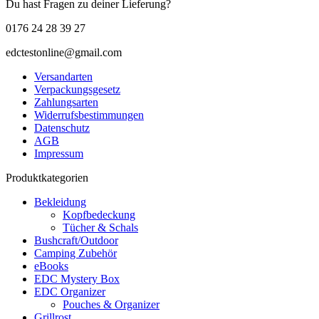
Du hast Fragen zu deiner Lieferung?
0176 24 28 39 27
edctestonline@gmail.com
Versandarten
Verpackungsgesetz
Zahlungsarten
Widerrufsbestimmungen
Datenschutz
AGB
Impressum
Produktkategorien
Bekleidung
Kopfbedeckung
Tücher & Schals
Bushcraft/Outdoor
Camping Zubehör
eBooks
EDC Mystery Box
EDC Organizer
Pouches & Organizer
Grillrost