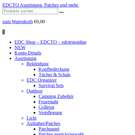
EDCTO
Ausrüstung, Patches und mehr
Suchen
nach:
zum Warenkorb
€
0,00
0
EDC Shop – EDCTO – edctestonline
NEW
Konto-Details
Ausrüstung
Bekleidung
Kopfbedeckung
Tücher & Schals
EDC Organizer
Survival Sets
Outdoor
Camping Zubehör
Feuerstahl
Grillrost
Verpflegung
Licht
Aufnäher/Patches
Patchpanel
Patches gestickt/gewebt