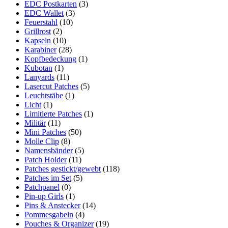
EDC Postkarten
(3)
werden
EDC Wallet
(3)
Feuerstahl
(10)
Grillrost
(2)
Kapseln
(10)
Karabiner
(28)
Kopfbedeckung
(1)
Kubotan
(1)
Lanyards
(11)
Lasercut Patches
(5)
Leuchtstäbe
(1)
Licht
(1)
Limitierte Patches
(1)
Militär
(11)
Mini Patches
(50)
Molle Clip
(8)
Namensbänder
(5)
Patch Holder
(11)
Patches gestickt/gewebt
(118)
Patches im Set
(5)
Patchpanel
(0)
Pin-up Girls
(1)
Pins & Anstecker
(14)
Pommesgabeln
(4)
Pouches & Organizer
(19)