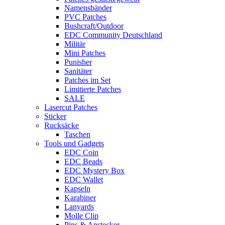
Namensbänder
PVC Patches
Bushcraft/Outdoor
EDC Community Deutschland
Militär
Mini Patches
Punisher
Sanitäter
Patches im Set
Limitierte Patches
SALE
Lasercut Patches
Sticker
Rucksäcke
Taschen
Tools und Gadgets
EDC Coin
EDC Beads
EDC Mystery Box
EDC Wallet
Kapseln
Karabiner
Lanyards
Molle Clip
Pins & Anstecker