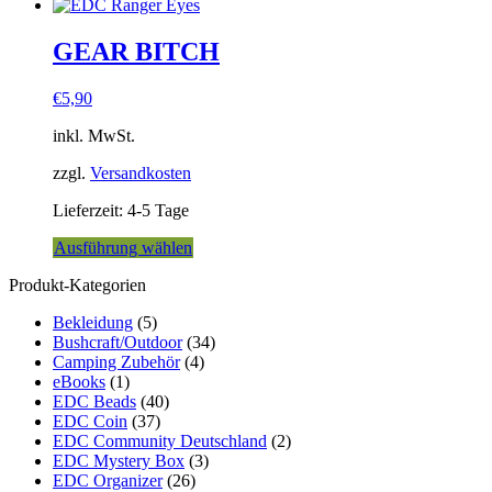
GEAR BITCH
€
5,90
inkl. MwSt.
zzgl.
Versandkosten
Lieferzeit:
4-5 Tage
Dieses
Ausführung wählen
Produkt
Produkt-Kategorien
weist
mehrere
Bekleidung
(5)
Varianten
Bushcraft/Outdoor
(34)
auf.
Camping Zubehör
(4)
Die
eBooks
(1)
Optionen
EDC Beads
(40)
können
EDC Coin
(37)
auf
EDC Community Deutschland
(2)
der
EDC Mystery Box
(3)
Produktseite
EDC Organizer
(26)
gewählt