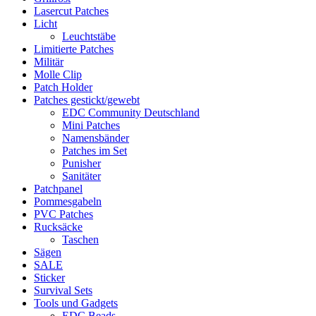
Lasercut Patches
Licht
Leuchtstäbe
Limitierte Patches
Militär
Molle Clip
Patch Holder
Patches gestickt/gewebt
EDC Community Deutschland
Mini Patches
Namensbänder
Patches im Set
Punisher
Sanitäter
Patchpanel
Pommesgabeln
PVC Patches
Rucksäcke
Taschen
Sägen
SALE
Sticker
Survival Sets
Tools und Gadgets
EDC Beads