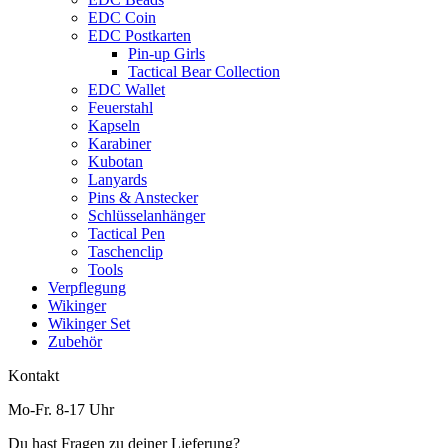
EDC Coin
EDC Postkarten
Pin-up Girls
Tactical Bear Collection
EDC Wallet
Feuerstahl
Kapseln
Karabiner
Kubotan
Lanyards
Pins & Anstecker
Schlüsselanhänger
Tactical Pen
Taschenclip
Tools
Verpflegung
Wikinger
Wikinger Set
Zubehör
Kontakt
Mo-Fr. 8-17 Uhr
Du hast Fragen zu deiner Lieferung?