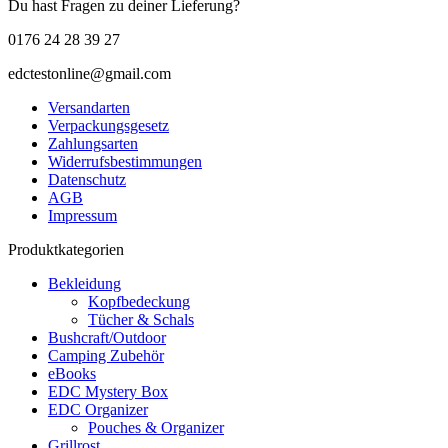
Du hast Fragen zu deiner Lieferung?
0176 24 28 39 27
edctestonline@gmail.com
Versandarten
Verpackungsgesetz
Zahlungsarten
Widerrufsbestimmungen
Datenschutz
AGB
Impressum
Produktkategorien
Bekleidung
Kopfbedeckung
Tücher & Schals
Bushcraft/Outdoor
Camping Zubehör
eBooks
EDC Mystery Box
EDC Organizer
Pouches & Organizer
Grillrost