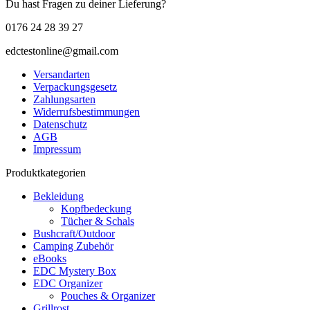
Du hast Fragen zu deiner Lieferung?
0176 24 28 39 27
edctestonline@gmail.com
Versandarten
Verpackungsgesetz
Zahlungsarten
Widerrufsbestimmungen
Datenschutz
AGB
Impressum
Produktkategorien
Bekleidung
Kopfbedeckung
Tücher & Schals
Bushcraft/Outdoor
Camping Zubehör
eBooks
EDC Mystery Box
EDC Organizer
Pouches & Organizer
Grillrost