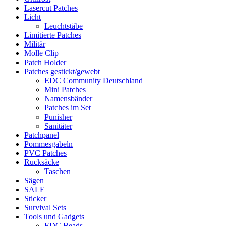
Lasercut Patches
Licht
Leuchtstäbe
Limitierte Patches
Militär
Molle Clip
Patch Holder
Patches gestickt/gewebt
EDC Community Deutschland
Mini Patches
Namensbänder
Patches im Set
Punisher
Sanitäter
Patchpanel
Pommesgabeln
PVC Patches
Rucksäcke
Taschen
Sägen
SALE
Sticker
Survival Sets
Tools und Gadgets
EDC Beads