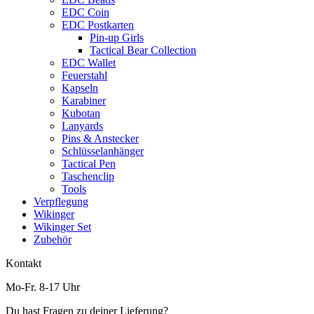
EDC Coin
EDC Postkarten
Pin-up Girls
Tactical Bear Collection
EDC Wallet
Feuerstahl
Kapseln
Karabiner
Kubotan
Lanyards
Pins & Anstecker
Schlüsselanhänger
Tactical Pen
Taschenclip
Tools
Verpflegung
Wikinger
Wikinger Set
Zubehör
Kontakt
Mo-Fr. 8-17 Uhr
Du hast Fragen zu deiner Lieferung?