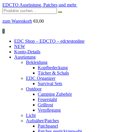
EDCTO
Ausrüstung, Patches und mehr
Suchen
nach:
zum Warenkorb
€
0,00
0
EDC Shop – EDCTO – edctestonline
NEW
Konto-Details
Ausrüstung
Bekleidung
Kopfbedeckung
Tücher & Schals
EDC Organizer
Survival Sets
Outdoor
Camping Zubehör
Feuerstahl
Grillrost
Verpflegung
Licht
Aufnäher/Patches
Patchpanel
Patches gestickt/gewebt