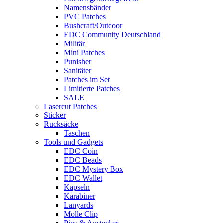
Namensbänder
PVC Patches
Bushcraft/Outdoor
EDC Community Deutschland
Militär
Mini Patches
Punisher
Sanitäter
Patches im Set
Limitierte Patches
SALE
Lasercut Patches
Sticker
Rucksäcke
Taschen
Tools und Gadgets
EDC Coin
EDC Beads
EDC Mystery Box
EDC Wallet
Kapseln
Karabiner
Lanyards
Molle Clip
Pins & Anstecker