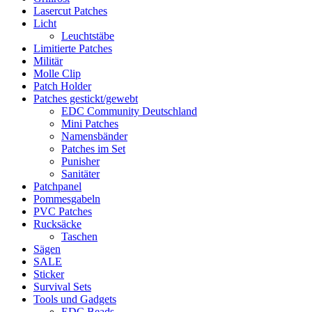
Lasercut Patches
Licht
Leuchtstäbe
Limitierte Patches
Militär
Molle Clip
Patch Holder
Patches gestickt/gewebt
EDC Community Deutschland
Mini Patches
Namensbänder
Patches im Set
Punisher
Sanitäter
Patchpanel
Pommesgabeln
PVC Patches
Rucksäcke
Taschen
Sägen
SALE
Sticker
Survival Sets
Tools und Gadgets
EDC Beads