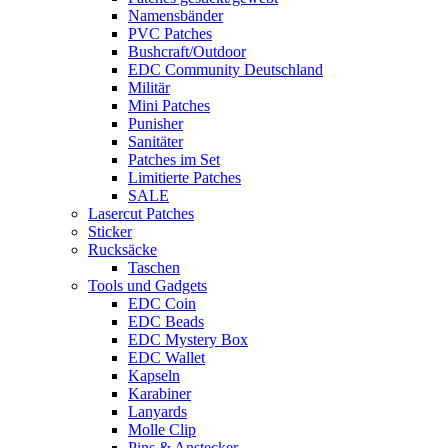
Namensbänder
PVC Patches
Bushcraft/Outdoor
EDC Community Deutschland
Militär
Mini Patches
Punisher
Sanitäter
Patches im Set
Limitierte Patches
SALE
Lasercut Patches
Sticker
Rucksäcke
Taschen
Tools und Gadgets
EDC Coin
EDC Beads
EDC Mystery Box
EDC Wallet
Kapseln
Karabiner
Lanyards
Molle Clip
Pins & Anstecker