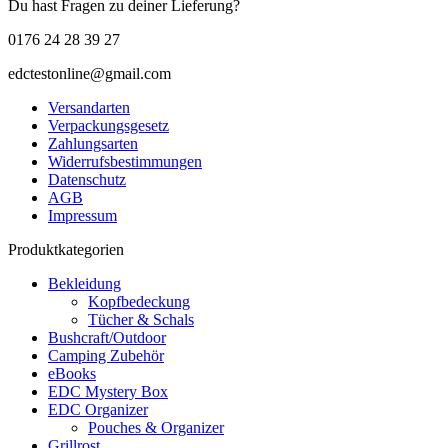
Du hast Fragen zu deiner Lieferung?
0176 24 28 39 27
edctestonline@gmail.com
Versandarten
Verpackungsgesetz
Zahlungsarten
Widerrufsbestimmungen
Datenschutz
AGB
Impressum
Produktkategorien
Bekleidung
Kopfbedeckung
Tücher & Schals
Bushcraft/Outdoor
Camping Zubehör
eBooks
EDC Mystery Box
EDC Organizer
Pouches & Organizer
Grillrost