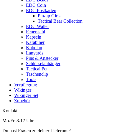
EDC Coin
EDC Postkarten
Pin-up Girls
Tactical Bear Collection
EDC Wallet
Feuerstahl
Kapseln
Karabiner
Kubotan
Lanyards
Pins & Anstecker
Schlüsselanhänger
Tactical Pen
Taschenclip
Tools
Verpflegung
Wikinger
Wikinger Set
Zubehör
Kontakt
Mo-Fr. 8-17 Uhr
Du hast Fragen zu deiner Lieferung?