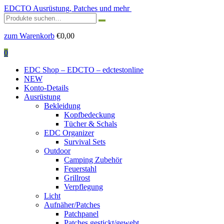
EDCTO
Ausrüstung, Patches und mehr
Suchen
nach:
zum Warenkorb
€
0,00
0
EDC Shop – EDCTO – edctestonline
NEW
Konto-Details
Ausrüstung
Bekleidung
Kopfbedeckung
Tücher & Schals
EDC Organizer
Survival Sets
Outdoor
Camping Zubehör
Feuerstahl
Grillrost
Verpflegung
Licht
Aufnäher/Patches
Patchpanel
Patches gestickt/gewebt