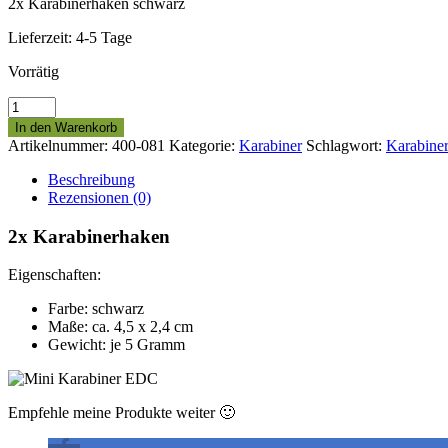
2x Karabinerhaken schwarz
Lieferzeit:
4-5 Tage
Vorrätig
2x
Karabinerhaken
In den Warenkorb
schwarz
Artikelnummer:
400-081
Kategorie:
Karabiner
Schlagwort:
Karabine
Menge
Beschreibung
Rezensionen (0)
2x Karabinerhaken
Eigenschaften:
Farbe: schwarz
Maße: ca. 4,5 x 2,4 cm
Gewicht: je 5 Gramm
Empfehle meine Produkte weiter 🙂