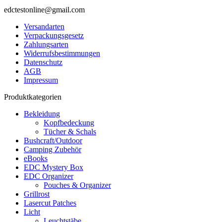
edctestonline@gmail.com
Versandarten
Verpackungsgesetz
Zahlungsarten
Widerrufsbestimmungen
Datenschutz
AGB
Impressum
Produktkategorien
Bekleidung
Kopfbedeckung
Tücher & Schals
Bushcraft/Outdoor
Camping Zubehör
eBooks
EDC Mystery Box
EDC Organizer
Pouches & Organizer
Grillrost
Lasercut Patches
Licht
Leuchtstäbe