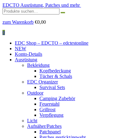
EDCTO
Ausrüstung, Patches und mehr
Suchen
nach:
zum Warenkorb
€
0,00
0
EDC Shop – EDCTO – edctestonline
NEW
Konto-Details
Ausrüstung
Bekleidung
Kopfbedeckung
Tücher & Schals
EDC Organizer
Survival Sets
Outdoor
Camping Zubehör
Feuerstahl
Grillrost
Verpflegung
Licht
Aufnäher/Patches
Patchpanel
Patches gestickt/gewebt