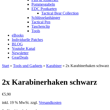
Pommesgabeln
EDC Postkarten
Tactical Bear Collection
Schlüsselanhänger
Tactical Pen
Taschenclip
Tools
eBooks
Individuelle Patches
BLOG
Youtube Kanal
Newsletter
GearDeals
Start
»
Tools und Gadgets
»
Karabiner
» 2x Karabinerhaken schwarz
2x Karabinerhaken schwarz
€
5,90
inkl. 19 % MwSt.
zzgl.
Versandkosten