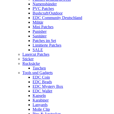
Namensbänder
PVC Patches
Bushcraft/Outdoor
EDC Community Deutschland
Militär
Mini Patches
Punisher
Sanitäter
Patches im Set
Limitierte Patches
SALE
Lasercut Patches
Sticker
Rucksäcke
Taschen
Tools und Gadgets
EDC Coin
EDC Beads
EDC Mystery Box
EDC Wallet
Kapseln
Karabiner
Lanyards
Molle Clip
Pins & Anstecker