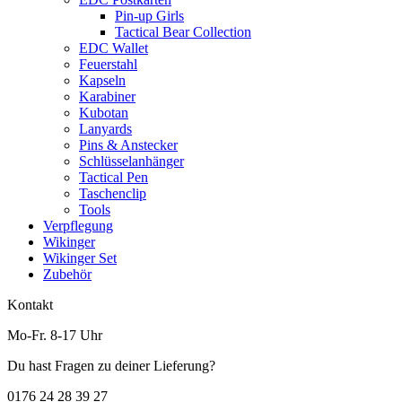
Pin-up Girls
Tactical Bear Collection
EDC Wallet
Feuerstahl
Kapseln
Karabiner
Kubotan
Lanyards
Pins & Anstecker
Schlüsselanhänger
Tactical Pen
Taschenclip
Tools
Verpflegung
Wikinger
Wikinger Set
Zubehör
Kontakt
Mo-Fr. 8-17 Uhr
Du hast Fragen zu deiner Lieferung?
0176 24 28 39 27