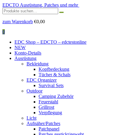
EDCTO
Ausrüstung, Patches und mehr
Suchen
nach:
zum Warenkorb
€
0,00
0
EDC Shop – EDCTO – edctestonline
NEW
Konto-Details
Ausrüstung
Bekleidung
Kopfbedeckung
Tücher & Schals
EDC Organizer
Survival Sets
Outdoor
Camping Zubehör
Feuerstahl
Grillrost
Verpflegung
Licht
Aufnäher/Patches
Patchpanel
Patches gestickt/gewebt