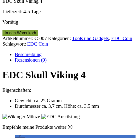
EDC Skull Viking 4
Lieferzeit:
4-5 Tage
Vorrätig
EDC
In den Warenkorb
Skull
Artikelnummer:
C-007
Kategorien:
Tools und Gadgets
,
EDC Coin
Viking
Schlagwort:
EDC Coin
4
Menge
Beschreibung
Rezensionen (0)
EDC Skull Viking 4
Eigenschaften:
Gewicht: ca. 25 Gramm
Durchmesser ca. 3,7 cm, Höhe: ca. 3,5 mm
Empfehle meine Produkte weiter 🙂