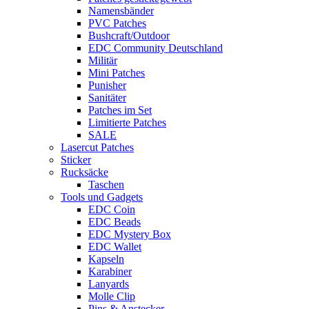
Namensbänder
PVC Patches
Bushcraft/Outdoor
EDC Community Deutschland
Militär
Mini Patches
Punisher
Sanitäter
Patches im Set
Limitierte Patches
SALE
Lasercut Patches
Sticker
Rucksäcke
Taschen
Tools und Gadgets
EDC Coin
EDC Beads
EDC Mystery Box
EDC Wallet
Kapseln
Karabiner
Lanyards
Molle Clip
Pins & Anstecker