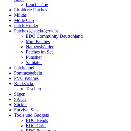
Leuchtstäbe
Limitierte Patches
Militär
Molle Clip
Patch Holder
Patches gestickt/gewebt
EDC Community Deutschland
Mini Patches
Namensbänder
Patches im Set
Punisher
Sanitäter
Patchpanel
Pommesgabeln
PVC Patches
Rucksäcke
Taschen
Sägen
SALE
Sticker
Survival Sets
Tools und Gadgets
EDC Beads
EDC Coin
EDC Postkarten