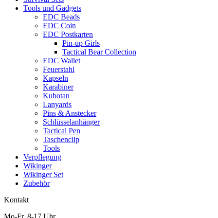
Tools und Gadgets
EDC Beads
EDC Coin
EDC Postkarten
Pin-up Girls
Tactical Bear Collection
EDC Wallet
Feuerstahl
Kapseln
Karabiner
Kubotan
Lanyards
Pins & Anstecker
Schlüsselanhänger
Tactical Pen
Taschenclip
Tools
Verpflegung
Wikinger
Wikinger Set
Zubehör
Kontakt
Mo-Fr. 8-17 Uhr