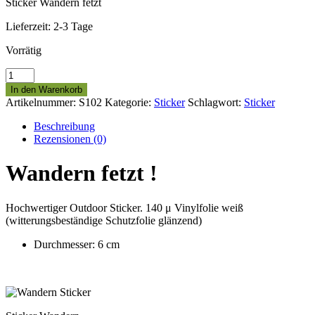
Sticker Wandern fetzt
Lieferzeit:
2-3 Tage
Vorrätig
Sticker
Wandern
In den Warenkorb
fetzt
Artikelnummer:
S102
Kategorie:
Sticker
Schlagwort:
Sticker
Menge
Beschreibung
Rezensionen (0)
Wandern fetzt !
Hochwertiger Outdoor Sticker. 140 μ Vinylfolie weiß
(witterungsbeständige Schutzfolie glänzend)
Durchmesser: 6 cm