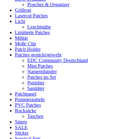
Pouches & Organizer
Grillrost
Lasercut Patches
Licht
Leuchtstäbe
Limitierte Patches
Militär
Molle Clip
Patch Holder
Patches gestickt/gewebt
EDC Community Deutschland
Mini Patches
Namensbänder
Patches im Set
Punisher
Sanitäter
Patchpanel
Pommesgabeln
PVC Patches
Rucksäcke
Taschen
Sägen
SALE
Sticker
Survival Sets