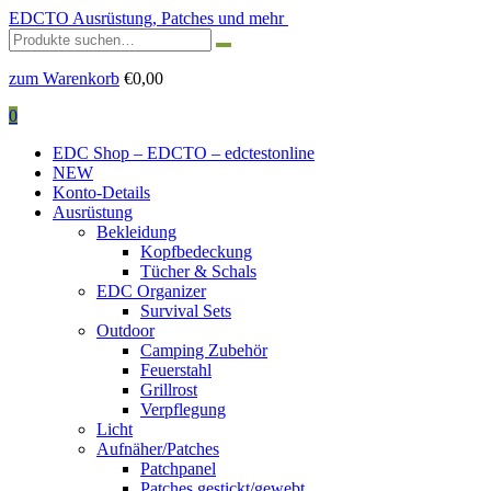
EDCTO
Ausrüstung, Patches und mehr
Suchen
nach:
zum Warenkorb
€
0,00
0
EDC Shop – EDCTO – edctestonline
NEW
Konto-Details
Ausrüstung
Bekleidung
Kopfbedeckung
Tücher & Schals
EDC Organizer
Survival Sets
Outdoor
Camping Zubehör
Feuerstahl
Grillrost
Verpflegung
Licht
Aufnäher/Patches
Patchpanel
Patches gestickt/gewebt