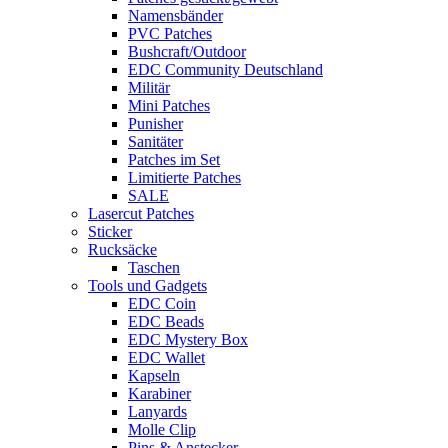
Namensbänder
PVC Patches
Bushcraft/Outdoor
EDC Community Deutschland
Militär
Mini Patches
Punisher
Sanitäter
Patches im Set
Limitierte Patches
SALE
Lasercut Patches
Sticker
Rucksäcke
Taschen
Tools und Gadgets
EDC Coin
EDC Beads
EDC Mystery Box
EDC Wallet
Kapseln
Karabiner
Lanyards
Molle Clip
Pins & Anstecker