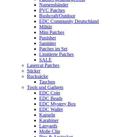
Namensbänder
PVC Patches
Bushcraft/Outdoor
EDC Community Deutschland
Militär
Mini Patches
Punisher
Sanitäter
Patches im Set
Limitierte Patches
SALE
Lasercut Patches
Sticker
Rucksäcke
Taschen
Tools und Gadgets
EDC Coin
EDC Beads
EDC Mystery Box
EDC Wallet
Kapseln
Karabiner
Lanyards
Molle Clip
Pins & Anstecker