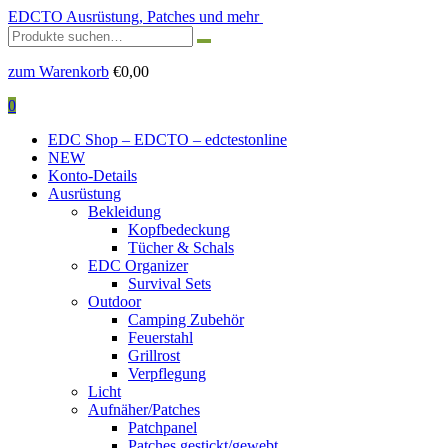
EDCTO
Ausrüstung, Patches und mehr
Suchen
nach:
zum Warenkorb
€
0,00
0
EDC Shop – EDCTO – edctestonline
NEW
Konto-Details
Ausrüstung
Bekleidung
Kopfbedeckung
Tücher & Schals
EDC Organizer
Survival Sets
Outdoor
Camping Zubehör
Feuerstahl
Grillrost
Verpflegung
Licht
Aufnäher/Patches
Patchpanel
Patches gestickt/gewebt