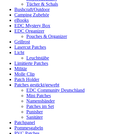
Tücher & Schals
Bushcraft/Outdoor
Camping Zubehör
eBooks
EDC Mystery Box
EDC Organizer
Pouches & Organizer
Grillrost
Lasercut Patches
Licht
Leuchtstäbe
Limitierte Patches
Militär
Molle Clip
Patch Holder
Patches gestickt/gewebt
EDC Community Deutschland
Mini Patches
Namensbänder
Patches im Set
Punisher
Sanitäter
Patchpanel
Pommesgabeln
PVC Patches