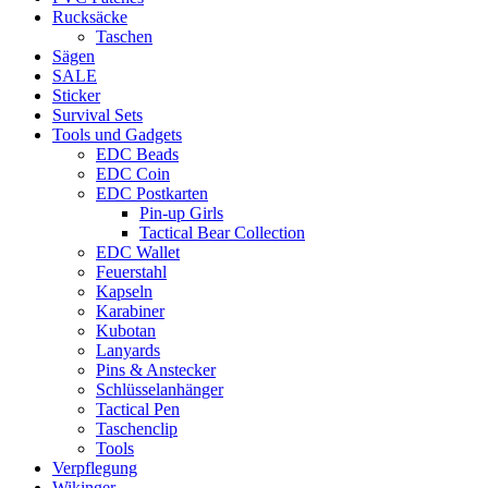
Rucksäcke
Taschen
Sägen
SALE
Sticker
Survival Sets
Tools und Gadgets
EDC Beads
EDC Coin
EDC Postkarten
Pin-up Girls
Tactical Bear Collection
EDC Wallet
Feuerstahl
Kapseln
Karabiner
Kubotan
Lanyards
Pins & Anstecker
Schlüsselanhänger
Tactical Pen
Taschenclip
Tools
Verpflegung
Wikinger