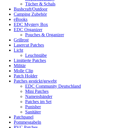
Tücher & Schals
Bushcraft/Outdoor
Camping Zubehör
eBooks
EDC Mystery Box
EDC Organizer
Pouches & Organizer
Grillrost
Lasercut Patches
Licht
Leuchtstäbe
Limitierte Patches
Militär
Molle Clip
Patch Holder
Patches gestickt/gewebt
EDC Community Deutschland
Mini Patches
Namensbänder
Patches im Set
Punisher
Sanitäter
Patchpanel
Pommesgabeln
PVC Patches