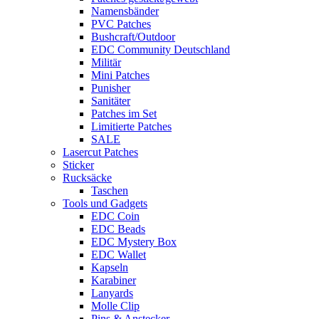
Namensbänder
PVC Patches
Bushcraft/Outdoor
EDC Community Deutschland
Militär
Mini Patches
Punisher
Sanitäter
Patches im Set
Limitierte Patches
SALE
Lasercut Patches
Sticker
Rucksäcke
Taschen
Tools und Gadgets
EDC Coin
EDC Beads
EDC Mystery Box
EDC Wallet
Kapseln
Karabiner
Lanyards
Molle Clip
Pins & Anstecker