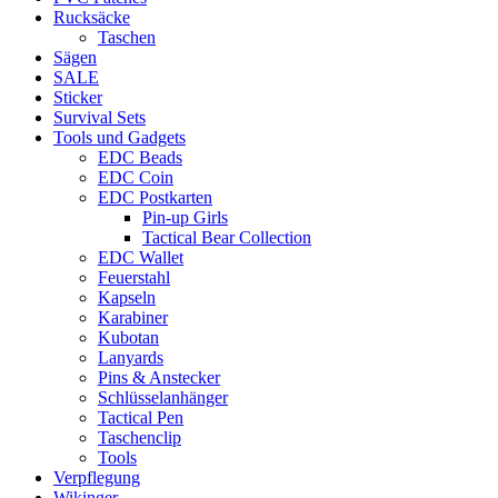
Rucksäcke
Taschen
Sägen
SALE
Sticker
Survival Sets
Tools und Gadgets
EDC Beads
EDC Coin
EDC Postkarten
Pin-up Girls
Tactical Bear Collection
EDC Wallet
Feuerstahl
Kapseln
Karabiner
Kubotan
Lanyards
Pins & Anstecker
Schlüsselanhänger
Tactical Pen
Taschenclip
Tools
Verpflegung
Wikinger