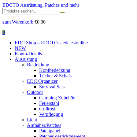
EDCTO
Ausrüstung, Patches und mehr
Suchen
nach:
zum Warenkorb
€
0,00
0
EDC Shop – EDCTO – edctestonline
NEW
Konto-Details
Ausrüstung
Bekleidung
Kopfbedeckung
Tücher & Schals
EDC Organizer
Survival Sets
Outdoor
Camping Zubehör
Feuerstahl
Grillrost
Verpflegung
Licht
Aufnäher/Patches
Patchpanel
Patches gestickt/gewebt