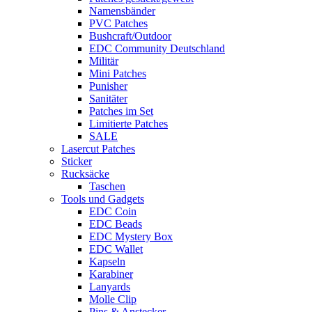
Namensbänder
PVC Patches
Bushcraft/Outdoor
EDC Community Deutschland
Militär
Mini Patches
Punisher
Sanitäter
Patches im Set
Limitierte Patches
SALE
Lasercut Patches
Sticker
Rucksäcke
Taschen
Tools und Gadgets
EDC Coin
EDC Beads
EDC Mystery Box
EDC Wallet
Kapseln
Karabiner
Lanyards
Molle Clip
Pins & Anstecker