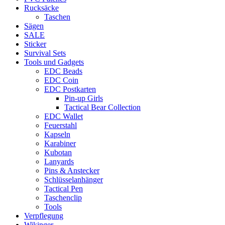
Rucksäcke
Taschen
Sägen
SALE
Sticker
Survival Sets
Tools und Gadgets
EDC Beads
EDC Coin
EDC Postkarten
Pin-up Girls
Tactical Bear Collection
EDC Wallet
Feuerstahl
Kapseln
Karabiner
Kubotan
Lanyards
Pins & Anstecker
Schlüsselanhänger
Tactical Pen
Taschenclip
Tools
Verpflegung
Wikinger