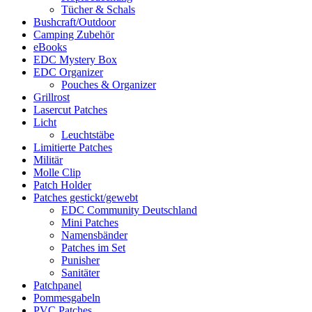
Tücher & Schals
Bushcraft/Outdoor
Camping Zubehör
eBooks
EDC Mystery Box
EDC Organizer
Pouches & Organizer
Grillrost
Lasercut Patches
Licht
Leuchtstäbe
Limitierte Patches
Militär
Molle Clip
Patch Holder
Patches gestickt/gewebt
EDC Community Deutschland
Mini Patches
Namensbänder
Patches im Set
Punisher
Sanitäter
Patchpanel
Pommesgabeln
PVC Patches