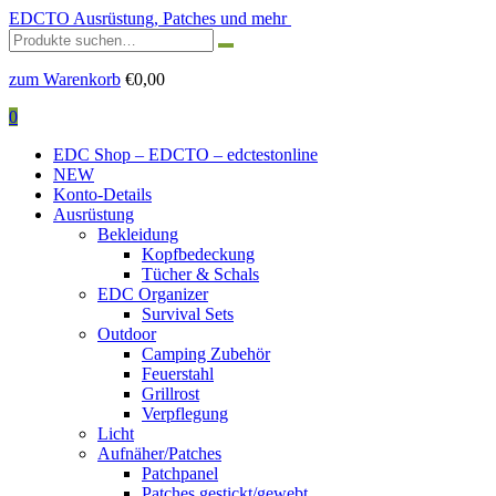
EDCTO
Ausrüstung, Patches und mehr
Suchen
nach:
zum Warenkorb
€
0,00
0
EDC Shop – EDCTO – edctestonline
NEW
Konto-Details
Ausrüstung
Bekleidung
Kopfbedeckung
Tücher & Schals
EDC Organizer
Survival Sets
Outdoor
Camping Zubehör
Feuerstahl
Grillrost
Verpflegung
Licht
Aufnäher/Patches
Patchpanel
Patches gestickt/gewebt