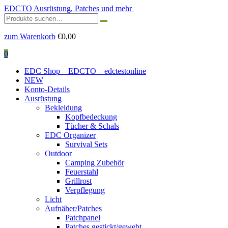
EDCTO
Ausrüstung, Patches und mehr
Suchen
nach:
zum Warenkorb
€
0,00
0
EDC Shop – EDCTO – edctestonline
NEW
Konto-Details
Ausrüstung
Bekleidung
Kopfbedeckung
Tücher & Schals
EDC Organizer
Survival Sets
Outdoor
Camping Zubehör
Feuerstahl
Grillrost
Verpflegung
Licht
Aufnäher/Patches
Patchpanel
Patches gestickt/gewebt