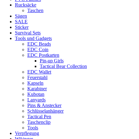
Rucksäcke
Taschen
Sägen
SALE
Sticker
Survival Sets
Tools und Gadgets
EDC Beads
EDC Coin
EDC Postkarten
Pin-up Girls
Tactical Bear Collection
EDC Wallet
Feuerstahl
Kapseln
Karabiner
Kubotan
Lanyards
Pins & Anstecker
Schlüsselanhänger
Tactical Pen
Taschenclip
Tools
Verpflegung
Wikinger