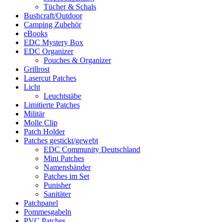
Tücher & Schals
Bushcraft/Outdoor
Camping Zubehör
eBooks
EDC Mystery Box
EDC Organizer
Pouches & Organizer
Grillrost
Lasercut Patches
Licht
Leuchtstäbe
Limitierte Patches
Militär
Molle Clip
Patch Holder
Patches gestickt/gewebt
EDC Community Deutschland
Mini Patches
Namensbänder
Patches im Set
Punisher
Sanitäter
Patchpanel
Pommesgabeln
PVC Patches