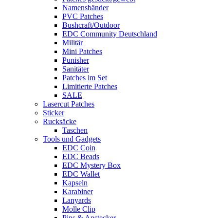
Namensbänder
PVC Patches
Bushcraft/Outdoor
EDC Community Deutschland
Militär
Mini Patches
Punisher
Sanitäter
Patches im Set
Limitierte Patches
SALE
Lasercut Patches
Sticker
Rucksäcke
Taschen
Tools und Gadgets
EDC Coin
EDC Beads
EDC Mystery Box
EDC Wallet
Kapseln
Karabiner
Lanyards
Molle Clip
Pins & Anstecker