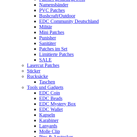
Namensbänder
PVC Patches
Bushcraft/Outdoor
EDC Community Deutschland
Militär
Mini Patches
Punisher
Sanitäter
Patches im Set
Limitierte Patches
SALE
Lasercut Patches
Sticker
Rucksäcke
Taschen
Tools und Gadgets
EDC Coin
EDC Beads
EDC Mystery Box
EDC Wallet
Kapseln
Karabiner
Lanyards
Molle Clip
Pins & Anstecker