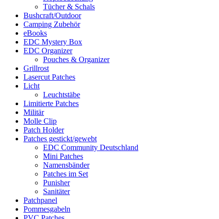
Tücher & Schals
Bushcraft/Outdoor
Camping Zubehör
eBooks
EDC Mystery Box
EDC Organizer
Pouches & Organizer
Grillrost
Lasercut Patches
Licht
Leuchtstäbe
Limitierte Patches
Militär
Molle Clip
Patch Holder
Patches gestickt/gewebt
EDC Community Deutschland
Mini Patches
Namensbänder
Patches im Set
Punisher
Sanitäter
Patchpanel
Pommesgabeln
PVC Patches