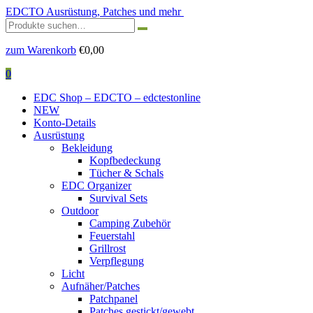
EDCTO
Ausrüstung, Patches und mehr
Suchen
nach:
zum Warenkorb
€
0,00
0
EDC Shop – EDCTO – edctestonline
NEW
Konto-Details
Ausrüstung
Bekleidung
Kopfbedeckung
Tücher & Schals
EDC Organizer
Survival Sets
Outdoor
Camping Zubehör
Feuerstahl
Grillrost
Verpflegung
Licht
Aufnäher/Patches
Patchpanel
Patches gestickt/gewebt