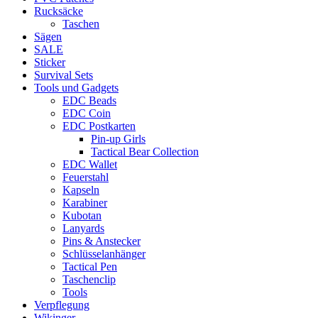
Rucksäcke
Taschen
Sägen
SALE
Sticker
Survival Sets
Tools und Gadgets
EDC Beads
EDC Coin
EDC Postkarten
Pin-up Girls
Tactical Bear Collection
EDC Wallet
Feuerstahl
Kapseln
Karabiner
Kubotan
Lanyards
Pins & Anstecker
Schlüsselanhänger
Tactical Pen
Taschenclip
Tools
Verpflegung
Wikinger