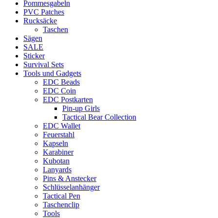
Pommesgabeln
PVC Patches
Rucksäcke
Taschen
Sägen
SALE
Sticker
Survival Sets
Tools und Gadgets
EDC Beads
EDC Coin
EDC Postkarten
Pin-up Girls
Tactical Bear Collection
EDC Wallet
Feuerstahl
Kapseln
Karabiner
Kubotan
Lanyards
Pins & Anstecker
Schlüsselanhänger
Tactical Pen
Taschenclip
Tools