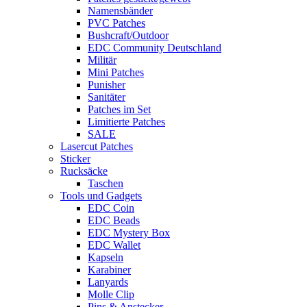
Namensbänder
PVC Patches
Bushcraft/Outdoor
EDC Community Deutschland
Militär
Mini Patches
Punisher
Sanitäter
Patches im Set
Limitierte Patches
SALE
Lasercut Patches
Sticker
Rucksäcke
Taschen
Tools und Gadgets
EDC Coin
EDC Beads
EDC Mystery Box
EDC Wallet
Kapseln
Karabiner
Lanyards
Molle Clip
Pins & Anstecker