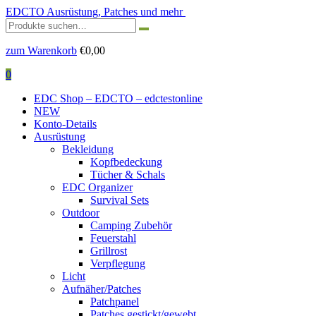
EDCTO
Ausrüstung, Patches und mehr
Suchen
nach:
zum Warenkorb
€
0,00
0
EDC Shop – EDCTO – edctestonline
NEW
Konto-Details
Ausrüstung
Bekleidung
Kopfbedeckung
Tücher & Schals
EDC Organizer
Survival Sets
Outdoor
Camping Zubehör
Feuerstahl
Grillrost
Verpflegung
Licht
Aufnäher/Patches
Patchpanel
Patches gestickt/gewebt