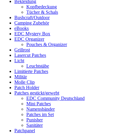
Bekleidung
Kopfbedeckung
Tücher & Schals
Bushcraft/Outdoor
Camping Zubehör
eBooks
EDC Mystery Box
EDC Organizer
Pouches & Organizer
Grillrost
Lasercut Patches
Licht
Leuchtstäbe
Limitierte Patches
Militär
Molle Clip
Patch Holder
Patches gestickt/gewebt
EDC Community Deutschland
Mini Patches
Namensbänder
Patches im Set
Punisher
Sanitäter
Patchpanel