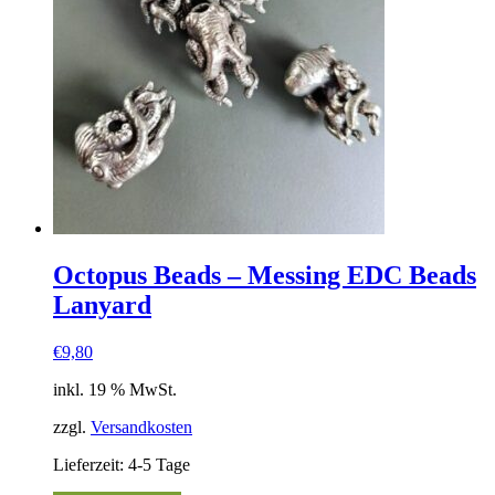
Octopus Beads – Messing EDC Beads
Lanyard
€
9,80
inkl. 19 % MwSt.
zzgl.
Versandkosten
Lieferzeit:
4-5 Tage