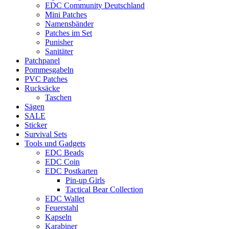
EDC Community Deutschland
Mini Patches
Namensbänder
Patches im Set
Punisher
Sanitäter
Patchpanel
Pommesgabeln
PVC Patches
Rucksäcke
Taschen
Sägen
SALE
Sticker
Survival Sets
Tools und Gadgets
EDC Beads
EDC Coin
EDC Postkarten
Pin-up Girls
Tactical Bear Collection
EDC Wallet
Feuerstahl
Kapseln
Karabiner