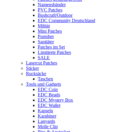
Namensbänder
PVC Patches
Bushcraft/Outdoor
EDC Community Deutschland
Militär
Mini Patches
Punisher
Sanitäter
Patches im Set
Limitierte Patches
SALE
Lasercut Patches
Sticker
Rucksäcke
Taschen
Tools und Gadgets
EDC Coin
EDC Beads
EDC Mystery Box
EDC Wallet
Kapseln
Karabiner
Lanyards
Molle Clip
Pins & Anstecker