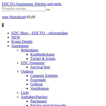
EDCTO
Ausrüstung, Patches und mehr
Suchen
nach:
zum Warenkorb
€
0,00
0
EDC Shop – EDCTO – edctestonline
NEW
Konto-Details
Ausrüstung
Bekleidung
Kopfbedeckung
Tücher & Schals
EDC Organizer
Survival Sets
Outdoor
Camping Zubehör
Feuerstahl
Grillrost
Verpflegung
Licht
Aufnäher/Patches
Patchpanel
Patches gestickt/gewebt