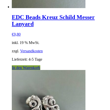
EDC Beads Kreuz Schild Messer
Lanyard
€
9,80
inkl. 19 % MwSt.
zzgl.
Versandkosten
Lieferzeit:
4-5 Tage
In den Warenkorb