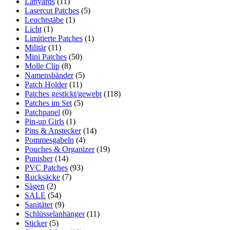
Lanyards
(11)
Lasercut Patches
(5)
Leuchtstäbe
(1)
Licht
(1)
Limitierte Patches
(1)
Militär
(11)
Mini Patches
(50)
Molle Clip
(8)
Namensbänder
(5)
Patch Holder
(11)
Patches gestickt/gewebt
(118)
Patches im Set
(5)
Patchpanel
(0)
Pin-up Girls
(1)
Pins & Anstecker
(14)
Pommesgabeln
(4)
Pouches & Organizer
(19)
Punisher
(14)
PVC Patches
(93)
Rucksäcke
(7)
Sägen
(2)
SALE
(54)
Sanitäter
(9)
Schlüsselanhänger
(11)
Sticker
(5)