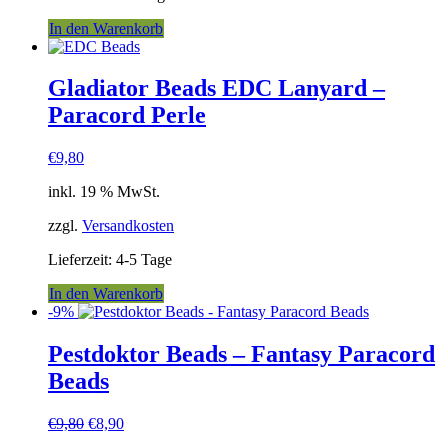
In den Warenkorb
Gladiator Beads EDC Lanyard –
Paracord Perle
€
9,80
inkl. 19 % MwSt.
zzgl.
Versandkosten
Lieferzeit:
4-5 Tage
In den Warenkorb
-9%
Pestdoktor Beads – Fantasy Paracord
Beads
Ursprünglicher
Aktueller
€
9,80
€
8,90
Preis
Preis