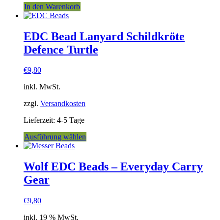
In den Warenkorb
EDC Bead Lanyard Schildkröte
Defence Turtle
€
9,80
inkl. MwSt.
zzgl.
Versandkosten
Lieferzeit:
4-5 Tage
Dieses
Ausführung wählen
Produkt
weist
mehrere
Wolf EDC Beads – Everyday Carry
Varianten
Gear
auf.
Die
Optionen
€
9,80
können
auf
inkl. 19 % MwSt.