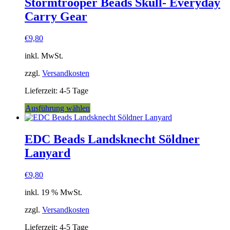
Stormtrooper Beads Skull- Everyday
Carry Gear
€
9,80
inkl. MwSt.
zzgl.
Versandkosten
Lieferzeit:
4-5 Tage
Dieses
Ausführung wählen
Produkt
weist
mehrere
EDC Beads Landsknecht Söldner
Varianten
Lanyard
auf.
Die
Optionen
€
9,80
können
auf
inkl. 19 % MwSt.
der
Produktseite
zzgl.
Versandkosten
gewählt
Lieferzeit:
4-5 Tage
werden