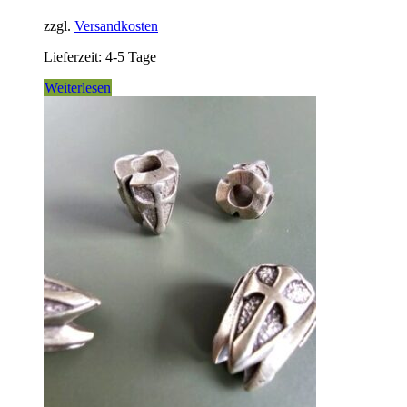
der
Produktseite
zzgl.
Versandkosten
gewählt
Lieferzeit:
4-5 Tage
werden
Weiterlesen