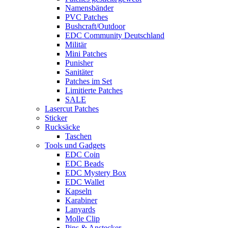
Namensbänder
PVC Patches
Bushcraft/Outdoor
EDC Community Deutschland
Militär
Mini Patches
Punisher
Sanitäter
Patches im Set
Limitierte Patches
SALE
Lasercut Patches
Sticker
Rucksäcke
Taschen
Tools und Gadgets
EDC Coin
EDC Beads
EDC Mystery Box
EDC Wallet
Kapseln
Karabiner
Lanyards
Molle Clip
Pins & Anstecker