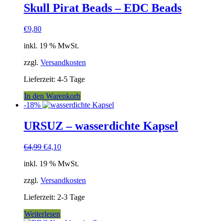
Skull Pirat Beads – EDC Beads
€
9,80
inkl. 19 % MwSt.
zzgl.
Versandkosten
Lieferzeit:
4-5 Tage
In den Warenkorb
-18%
URSUZ – wasserdichte Kapsel
Ursprünglicher
Aktueller
€
4,99
€
4,10
Preis
Preis
inkl. 19 % MwSt.
war:
ist:
€4,99
€4,10.
zzgl.
Versandkosten
Lieferzeit:
2-3 Tage
Weiterlesen