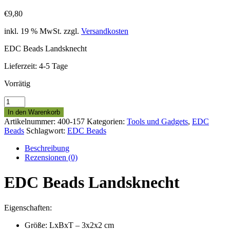
€
9,80
inkl. 19 % MwSt.
zzgl.
Versandkosten
EDC Beads Landsknecht
Lieferzeit:
4-5 Tage
Vorrätig
EDC
Beads
In den Warenkorb
Landsknecht
Artikelnummer:
400-157
Kategorien:
Tools und Gadgets
,
EDC
Söldner
Beads
Schlagwort:
EDC Beads
Lanyard
Menge
Beschreibung
Rezensionen (0)
EDC Beads Landsknecht
Eigenschaften:
Größe: LxBxT – 3x2x2 cm