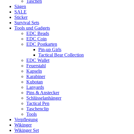
Taschen
Sägen
SALE
Sticker
Survival Sets
Tools und Gadgets
EDC Beads
EDC Coin
EDC Postkarten
Pin-up Girls
Tactical Bear Collection
EDC Wallet
Feuerstahl
Kapseln
Karabiner
Kubotan
Lanyards
Pins & Anstecker
Schlüsselanhänger
Tactical Pen
Taschenclip
Tools
Verpflegung
Wikinger
Wikinger Set