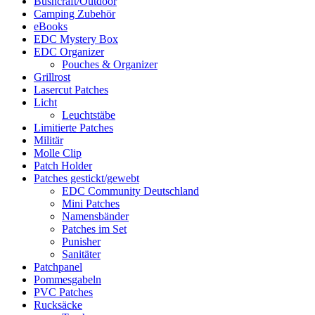
Bushcraft/Outdoor
Camping Zubehör
eBooks
EDC Mystery Box
EDC Organizer
Pouches & Organizer
Grillrost
Lasercut Patches
Licht
Leuchtstäbe
Limitierte Patches
Militär
Molle Clip
Patch Holder
Patches gestickt/gewebt
EDC Community Deutschland
Mini Patches
Namensbänder
Patches im Set
Punisher
Sanitäter
Patchpanel
Pommesgabeln
PVC Patches
Rucksäcke