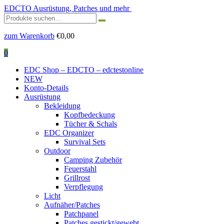
EDCTO
Ausrüstung, Patches und mehr
Suchen
nach:
zum Warenkorb
€
0,00
0
EDC Shop – EDCTO – edctestonline
NEW
Konto-Details
Ausrüstung
Bekleidung
Kopfbedeckung
Tücher & Schals
EDC Organizer
Survival Sets
Outdoor
Camping Zubehör
Feuerstahl
Grillrost
Verpflegung
Licht
Aufnäher/Patches
Patchpanel
Patches gestickt/gewebt