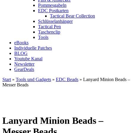
Pommesgabeln
EDC Postkarten
Tactical Bear Collection
Schlüsselanhänger
Tactical Pen
Taschenclip
Tools
eBooks
Individuelle Patches
BLOG
Youtube Kanal
Newsletter
GearDeals
Start
»
Tools und Gadgets
»
EDC Beads
» Lanyard Minion Beads –
Messer Beads
Lanyard Minion Beads –
Messer Beads