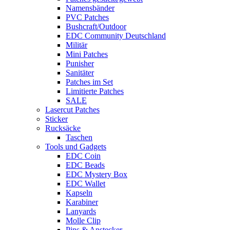
Namensbänder
PVC Patches
Bushcraft/Outdoor
EDC Community Deutschland
Militär
Mini Patches
Punisher
Sanitäter
Patches im Set
Limitierte Patches
SALE
Lasercut Patches
Sticker
Rucksäcke
Taschen
Tools und Gadgets
EDC Coin
EDC Beads
EDC Mystery Box
EDC Wallet
Kapseln
Karabiner
Lanyards
Molle Clip
Pins & Anstecker