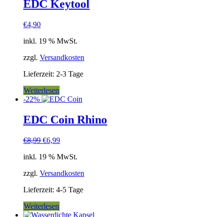
EDC Keytool
€
4,90
inkl. 19 % MwSt.
zzgl.
Versandkosten
Lieferzeit:
2-3 Tage
Weiterlesen
-22%
EDC Coin Rhino
Ursprünglicher
Aktueller
€
8,99
€
6,99
Preis
Preis
inkl. 19 % MwSt.
war:
ist:
€8,99
€6,99.
zzgl.
Versandkosten
Lieferzeit:
4-5 Tage
Weiterlesen