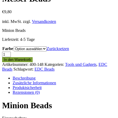
€
9,80
inkl. MwSt.
zzgl.
Versandkosten
Minion Beads
Lieferzeit:
4-5 Tage
Farbe
Zurücksetzen
Lanyard
Minion
In den Warenkorb
Beads
Artikelnummer:
400-148
Kategorien:
Tools und Gadgets
,
EDC
-
Beads
Schlagwort:
EDC Beads
Messer
Beads
Beschreibung
Menge
Zusätzliche Informationen
Produktsicherheit
Rezensionen (0)
Minion Beads