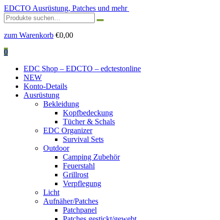
EDCTO
Ausrüstung, Patches und mehr
Suchen
nach:
zum Warenkorb
€
0,00
0
EDC Shop – EDCTO – edctestonline
NEW
Konto-Details
Ausrüstung
Bekleidung
Kopfbedeckung
Tücher & Schals
EDC Organizer
Survival Sets
Outdoor
Camping Zubehör
Feuerstahl
Grillrost
Verpflegung
Licht
Aufnäher/Patches
Patchpanel
Patches gestickt/gewebt